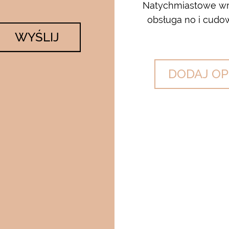
 krem…..dla mnie to strzał w
Natychmiastowe wrę
lato….makijaż utrzymuje się ...
obsługa no i cudow
WYŚLIJ
DODAJ OP