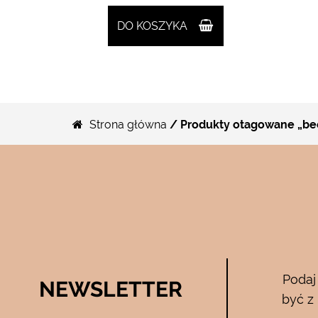
DO KOSZYKA
Strona główna
/ Produkty otagowane „b
Bee Pure – ze
Podaj
NEWSLETTER
05.04.2017
być z
zymają mnie
Używam całego zestawu ….maski , se