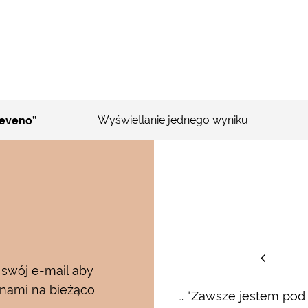
Wyświetlanie jednego wyniku
eeveno”
staw
 swój e-mail aby
 nami na bieżąco
rum i kremu pod oczy…..od
… “Zawsze jestem pod