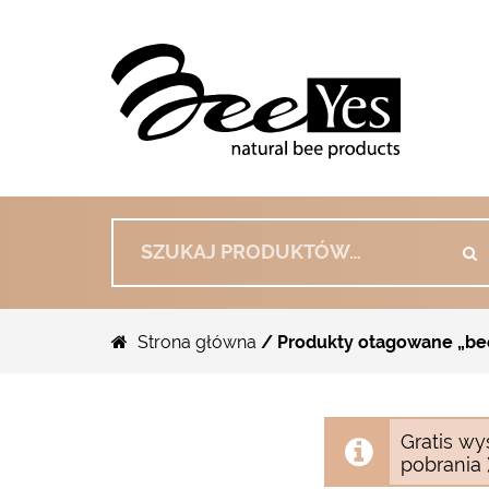
Szukaj:
Strona główna
/ Produkty otagowane „b
Gratis wy
pobrania )