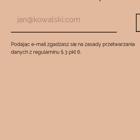
m z jadem
roku…..Nie zamienię go na żaden inny
Będę wracać
10…..Mam piękną gładką skórę ….Super na 
Podając e-mail zgadzasz się na zasady przetwarzania
danych z regulaminu § 3 pkt 6.