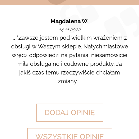
Magdalena W.
14.11.2022
m i
… “Zawsze jestem pod wielkim wrażeniem z
Ot
ę go
obsługi w Waszym sklepie. Natychmiastowe
ł w
wręcz odpowiedzi na pytania, niesamowicie
ost
 na
miła obsługa no i cudowne produkty. Ja
w m
jakiś czas temu rzeczywiście chciałam
zdj
zmiany ...
DODAJ OPINIĘ
WSZYSTKIE OPINIE