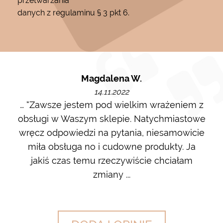
przetwarzania
danych z regulaminu § 3 pkt 6.
Magdalena W.
14.11.2022
m i
… “Zawsze jestem pod wielkim wrażeniem z
Ot
ę go
obsługi w Waszym sklepie. Natychmiastowe
ł w
wręcz odpowiedzi na pytania, niesamowicie
ost
 na
miła obsługa no i cudowne produkty. Ja
w m
jakiś czas temu rzeczywiście chciałam
zdj
zmiany ...