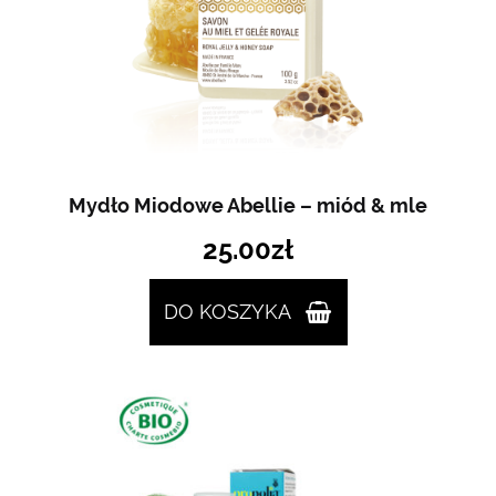
Mydło Miodowe Abellie – miód & mle
25.00
zł
DO KOSZYKA