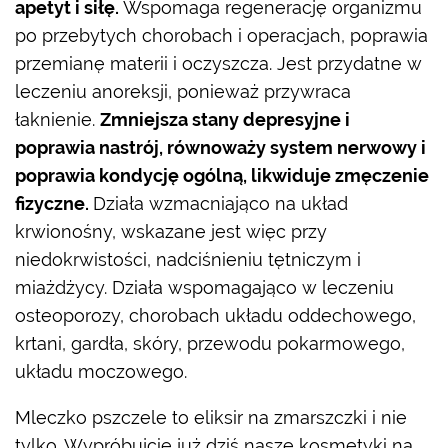
apetyt i siłę.
Wspomaga regenerację organizmu
po przebytych chorobach i operacjach, poprawia
przemianę materii i oczyszcza. Jest przydatne w
leczeniu anoreksji, ponieważ przywraca
łaknienie.
Zmniejsza stany depresyjne i
poprawia nastrój, równoważy system nerwowy i
poprawia kondycję ogólną, likwiduje zmęczenie
fizyczne.
Działa wzmacniająco na układ
krwionośny, wskazane jest więc przy
niedokrwistości, nadciśnieniu tętniczym i
miażdżycy. Działa wspomagająco w leczeniu
osteoporozy, chorobach układu oddechowego,
krtani, gardła, skóry, przewodu pokarmowego,
układu moczowego.
Mleczko pszczele to eliksir na zmarszczki i nie
tylko. Wypróbujcie już dziś nasze kosmetyki na